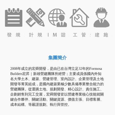
公共
社會
科技
科學
建築
住宅
廠房
園區
BIM
技術
諮詢
集團簡介
2008
年成立的宏舜開發，是由已在台灣立足32
年的
Formosa
Builders
宏昇｜新雄營建團隊所經營；主要成員係國內外知
名大學土木、建築、營建管理、室內設計、企業管理及土地
開發等菁英組成，是國內建築業極少數具備專業整合能力的
營建團隊。從選購土地、規劃開發、精心設計、責任施工、
企劃銷售到完工交屋，宏舜開發皆以營建專業核心技能就關
鍵合作夥伴、關鍵活動、關鍵資源、價值主張、目標客層、
成本結構、等嚴謹規劃、執行與管控。