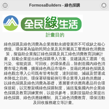
FormosaBuilders - 綠色採購
計畫目的
綠色採購及綠色消費為企業推動永續發展所不可或缺之核心
價值。環保署為協助民間企業及其所屬員工響應綠色消費政
策，擬協助企業擬訂綠色採購及員工綠色消費教育訓練計
畫，鼓勵企業提出綠色採購導入方案，並建議員工選購「低
污染、省能資源、可回收」的環保產品，除創造國內綠色消
費市場之商機，擴展綠色商品市場外，並藉此將綠色採購及
綠色觀念導入公司既有管考制度，達到節能、減碳及營運成
本降低之目的。
環保署研擬範例引導企業導入綠色供應鏈，
以綠色採購及綠色消費為基礎，逐層要求供應商產品符合環
保規範，以完整架構綠色採購制度，涵括蒐集國內外企業綠
色採購及教育訓練實例，以提供參考，規劃並協助企業提出
綠色採購、綠色供應鏈機制、員工綠色消費教育、環保活動
及回收服務建立等計畫。