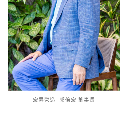
宏昇營造- 郭倍宏 董事長