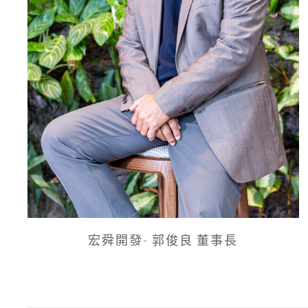
宏舜開發- 郭俊良 董事長