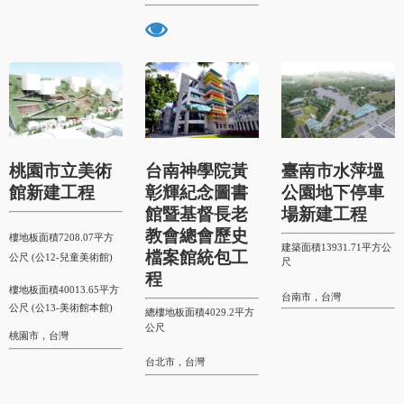
桃園市立美術
台南神學院黃
臺南市水萍塭
館新建工程
彰輝紀念圖書
公園地下停車
館暨基督長老
場新建工程
教會總會歷史
樓地板面積7208.07
平方
建築面積13931.71
平方公
檔案館統包工
公尺
(公12-兒童美術館)
尺
程
樓地板面積40013.65
平方
台南市，台灣
公尺
(公13-美術館本館)
總樓地板面積4029.2
平方
公尺
桃園市，台灣
台北市，台灣