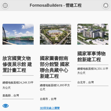
FormosaBuilders - 營建工程
國家軍事博物
故宮國寶文物
國家圖書館南
館新建工程
修復展示館 建
部分館暨 國家
總樓地板面積
56
,331.11平
置計畫工程
聯合典藏中心
方公尺
新建工程
台北市，台灣
總樓地板面積
2
4,249.33平
總樓地板面積
51
,095平方
方公尺
公尺
嘉義縣，台灣
台南市，台灣
3D現況線上瀏覽